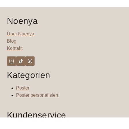
auf
der
Noenya
Produktseite
gewählt
Über Noenya
werden
Blog
Kontakt
Kategorien
Poster
Poster personalisiert
Kundenservice
Impressum