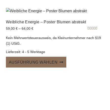
Weibliche Energie – Poster Blumen abstrakt
59,00
€
–
64,00
€
Bewertet
mit
Kein Mehrwertsteuerausweis, da Kleinunternehmer nach §19
5.00
von 5
(1) UStG.
Lieferzeit:
4 - 5 Werktage
Dieses
AUSFÜHRUNG WÄHLEN
Produkt
weist
mehrere
Varianten
auf.
Die
Optionen
können