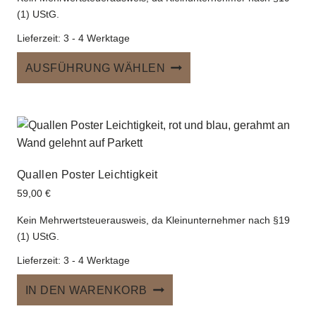
5.00
von 5
(1) UStG.
Lieferzeit:
3 - 4 Werktage
Dieses
AUSFÜHRUNG WÄHLEN
Produkt
weist
mehrere
Varianten
auf.
Die
Quallen Poster Leichtigkeit
Optionen
59,00
€
können
auf
Kein Mehrwertsteuerausweis, da Kleinunternehmer nach §19
(1) UStG.
der
Produktseite
Lieferzeit:
3 - 4 Werktage
gewählt
werden
IN DEN WARENKORB